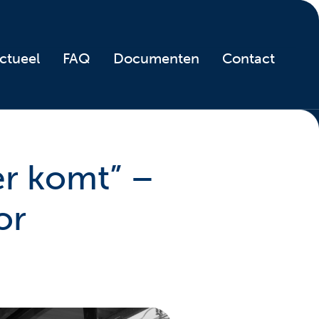
ctueel
FAQ
Documenten
Contact
er komt” –
or