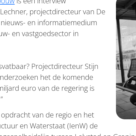
bouw
is een interview
 Lechner, projectdirecteur van De
en nieuws- en informatiemedium
ouw- en vastgoedsector in
nsvatbaar? Projectdirecteur Stijn
 onderzoeken het de komende
miljard euro van de regering is
”
 opdracht van de regio en het
ructuur en Waterstaat (IenW) de