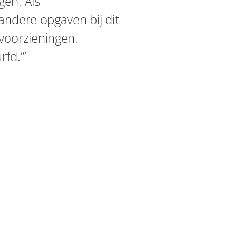
gen. Als
andere opgaven bij dit
kvoorzieningen.
rfd.”’