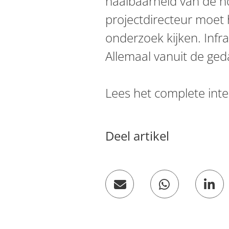
haalbaarheid van de ho
projectdirecteur moet 
onderzoek kijken. Infr
Allemaal vanuit de ged
Lees het complete int
Deel artikel
Deel op W
De
Mail een link