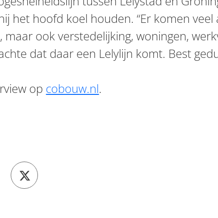
gesnelheidslijn tussen Lelystad en Gronin
hij het hoofd koel houden. “Er komen veel 
a, maar ook verstedelijking, woningen, wer
achte dat daar een Lelylijn komt. Best gedu
erview op
cobouw.nl
.
hatsapp
el op Linkedin
Deel op X