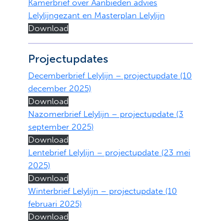
Kamerbrief over Aanbieden advies
Lelylijngezant en Masterplan Lelylijn
Download
Projectupdates
Decemberbrief Lelylijn – projectupdate (10
december 2025)
Download
Nazomerbrief Lelylijn – projectupdate (3
september 2025)
Download
Lentebrief Lelylijn – projectupdate (23 mei
2025)
Download
Winterbrief Lelylijn – projectupdate (10
februari 2025)
Download