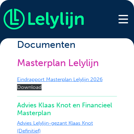
Documenten
Masterplan Lelylijn
Eindrapport Masterplan Lelylijn 2026
Download
Advies Klaas Knot en Financieel
Masterplan
Advies Lelylijn-gezant Klaas Knot
(Definitief)