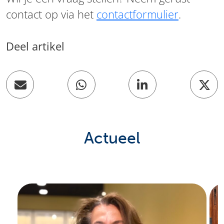
contact op via het
contactformulier
.
Deel artikel
Deel op Whatsapp
Deel op Linke
Mail een link
Deel
Actueel