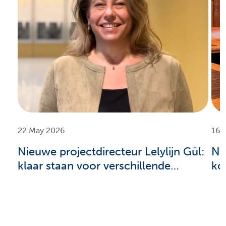
22 May 2026
16 
Nieuwe projectdirecteur Lelylijn Gül:
Na
klaar staan voor verschillende
ko
scenario’s
in