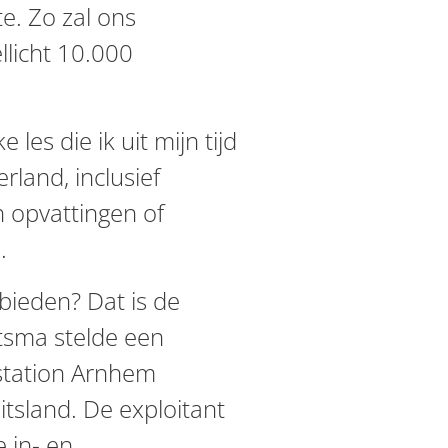
e. Zo zal ons
licht 10.000
les die ik uit mijn tijd
and, inclusief
n opvattingen of
n.
 bieden? Dat is de
itsma stelde een
 station Arnhem
itsland. De exploitant
e in- en