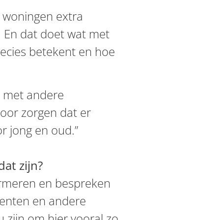
0 woningen extra
 En dat doet wat met
recies betekent en hoe
en met andere
oor zorgen dat er
or jong en oud.”
dat zijn?
nformeren en bespreken
meenten en andere
ou zijn om hier vooral zo