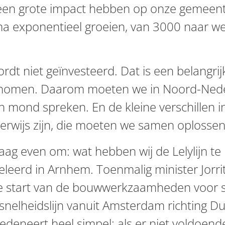
 een grote impact hebben op onze gemeent
exponentieel groeien, van 3000 naar wel
dt niet geïnvesteerd. Dat is een belangrijke 
omen. Daarom moeten we in Noord-Nederl
n mond spreken. En de kleine verschillen i
herwijs zijn, die moeten we samen oplosse
raag even om: wat hebben wij de Lelylijn te
geleerd in Arnhem. Toenmalig minister Jorr
j de start van de bouwwerkzaamheden voor
snelheidslijn vanuit Amsterdam richting Du
 redeneert heel simpel: als er niet voldoend