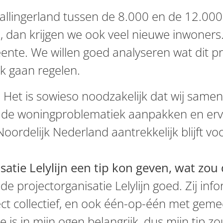
allingerland tussen de 8.000 en de 12.00
dan krijgen we ook veel nieuwe inwoners.
nte. We willen goed analyseren wat dit p
jk gaan regelen.
jn.. Het is sowieso noodzakelijk dat wij sam
 de woningproblematiek aanpakken en erv
oordelijk Nederland aantrekkelijk blijft vo
satie Lelylijn een tip kon geven, wat zou 
 de projectorganisatie Lelylijn goed. Zij i
ect collectief, en ook één-op-één met ge
e is in mijn ogen belangrijk, dus mijn tip z