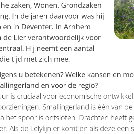
sche zaken, Wonen, Grondzaken
ng. In de jaren daarvoor was hij
 en in Deventer. In Arnhem
 de Lier verantwoordelijk voor
ntraal. Hij neemt een aantal
 die tijd met zich mee.
olgens u betekenen? Welke kansen en mog
llingerland en voor de regio?
uur is cruciaal voor economische ontwikke
oorzieningen. Smallingerland is één van d
ia het spoor is ontsloten. Drachten heeft g
 Als de Lelylijn er komt en als deze een st