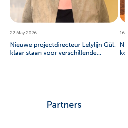
22 May 2026
16 
Nieuwe projectdirecteur Lelylijn Gül:
Na
klaar staan voor verschillende
ko
scenario’s
in
Partners